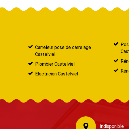
Pose
Carreleur pose de carrelage
Cast
Castelviel
Réno
Plombier Castelviel
Réno
Electricien Castelviel
indisponible