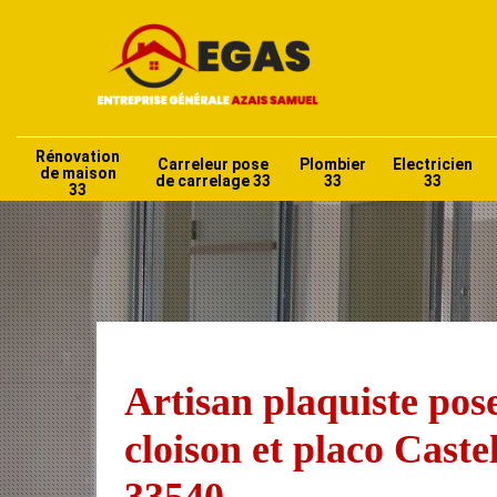
Rénovation
Carreleur pose
Plombier
Electricien
de maison
de carrelage 33
33
33
33
Artisan plaquiste pos
cloison et placo Castel
33540