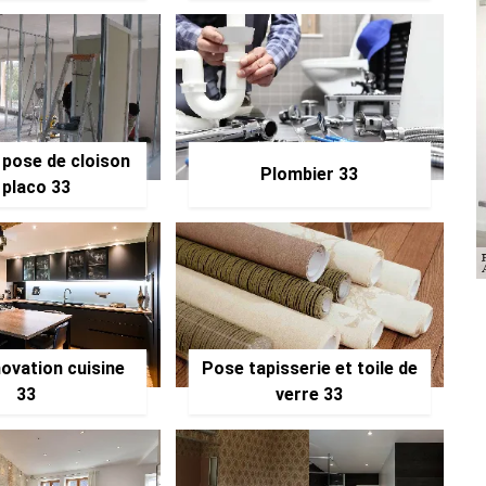
 pose de cloison
Plombier 33
 placo 33
ovation cuisine
Pose tapisserie et toile de
33
verre 33