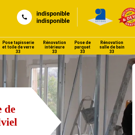
indisponible
indisponible
Pose tapisserie
Rénovation
Pose de
Rénovation
et toile de verre
intérieure
parquet
salle de bain
33
33
33
33
e de
viel