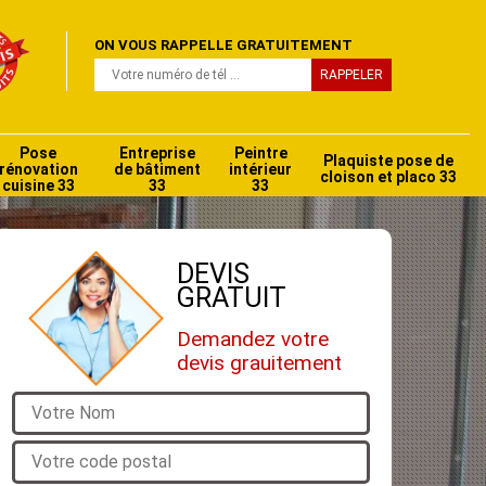
ON VOUS RAPPELLE GRATUITEMENT
Pose
Entreprise
Peintre
Plaquiste pose de
rénovation
de bâtiment
intérieur
cloison et placo 33
cuisine 33
33
33
DEVIS
GRATUIT
Demandez votre
devis grauitement