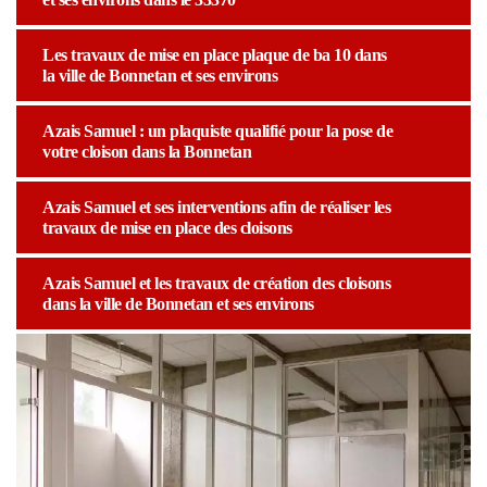
Les travaux de mise en place plaque de ba 10 dans
la ville de Bonnetan et ses environs
Azais Samuel : un plaquiste qualifié pour la pose de
votre cloison dans la Bonnetan
Azais Samuel et ses interventions afin de réaliser les
travaux de mise en place des cloisons
Azais Samuel et les travaux de création des cloisons
dans la ville de Bonnetan et ses environs