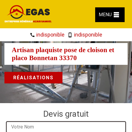
MENU
indisponible
indisponible
Artisan plaquiste pose de cloison et
placo Bonnetan 33370
RÉALISATIONS
Devis gratuit