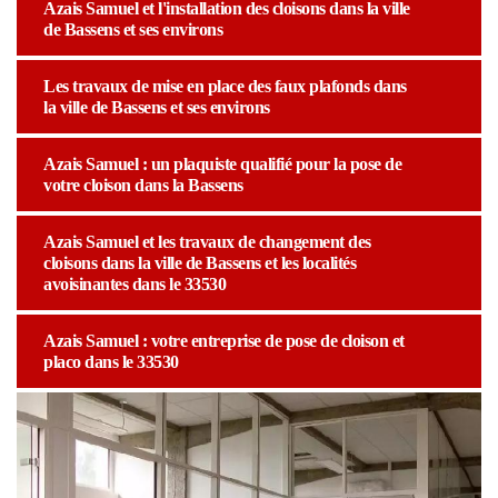
Azais Samuel et l'installation des cloisons dans la ville
de Bassens et ses environs
Les travaux de mise en place des faux plafonds dans
la ville de Bassens et ses environs
Azais Samuel : un plaquiste qualifié pour la pose de
votre cloison dans la Bassens
Azais Samuel et les travaux de changement des
cloisons dans la ville de Bassens et les localités
avoisinantes dans le 33530
Azais Samuel : votre entreprise de pose de cloison et
placo dans le 33530