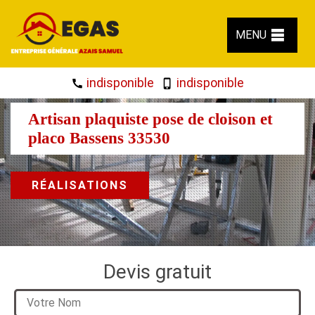
MENU
indisponible
indisponible
Artisan plaquiste pose de cloison et
placo Bassens 33530
RÉALISATIONS
Devis gratuit