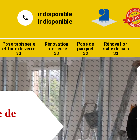
indisponible
indisponible
Pose tapisserie
Rénovation
Pose de
Rénovation
et toile de verre
intérieure
parquet
salle de bain
33
33
33
33
e de