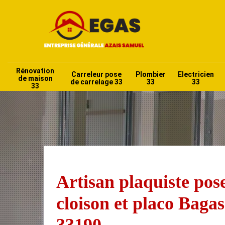
Rénovation
Carreleur pose
Plombier
Electricien
de maison
de carrelage 33
33
33
33
Artisan plaquiste pos
cloison et placo Bagas
33190