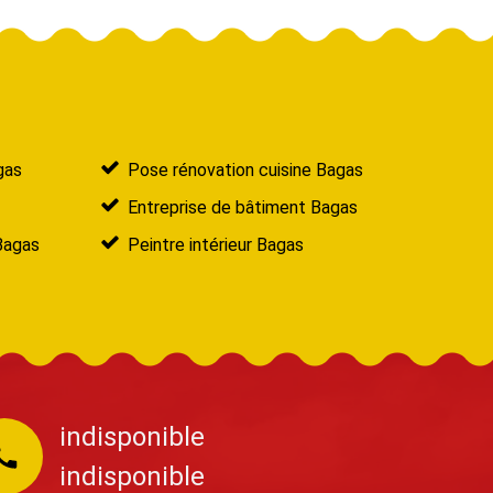
gas
Pose rénovation cuisine Bagas
Entreprise de bâtiment Bagas
Bagas
Peintre intérieur Bagas
indisponible
indisponible