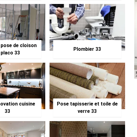
 pose de cloison
Plombier 33
 placo 33
ovation cuisine
Pose tapisserie et toile de
33
verre 33