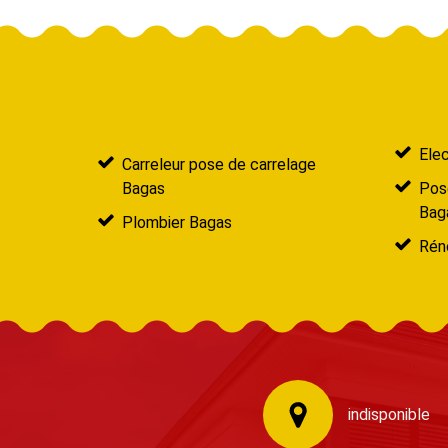
Elec
Carreleur pose de carrelage
Bagas
Pose
Bag
Plombier Bagas
Réno
indisponible