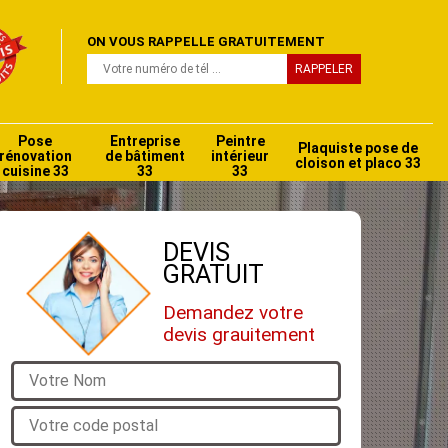
ON VOUS RAPPELLE GRATUITEMENT
Pose
Entreprise
Peintre
Plaquiste pose de
rénovation
de bâtiment
intérieur
cloison et placo 33
cuisine 33
33
33
DEVIS
GRATUIT
Demandez votre
devis grauitement