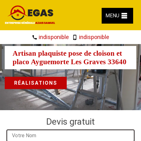
MENU
indisponible
indisponible
Artisan plaquiste pose de cloison et
placo Ayguemorte Les Graves 33640
RÉALISATIONS
Devis gratuit