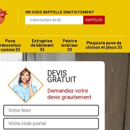
ON VOUS RAPPELLE GRATUITEMENT
Pose
Entreprise
Peintre
Plaquiste pose de
rénovation
de bâtiment
intérieur
cloison et placo 33
cuisine 33
33
33
DEVIS
GRATUIT
Demandez votre
devis grauitement