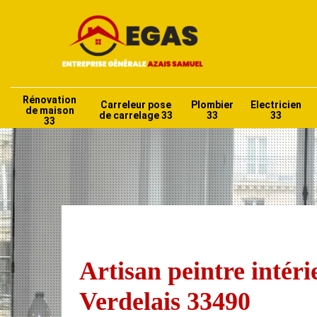
Rénovation
Carreleur pose
Plombier
Electricien
de maison
de carrelage 33
33
33
33
Artisan peintre intéri
Verdelais 33490