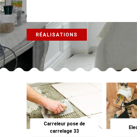
RÉALISATIONS
Carreleur pose de
Ele
carrelage 33