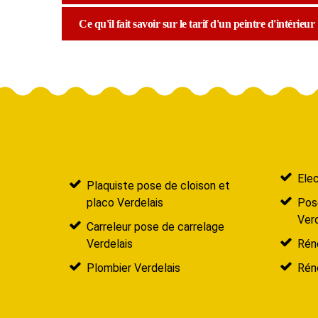
Ce qu'il fait savoir sur le tarif d'un peintre d'intérieur
Elec
Plaquiste pose de cloison et
placo Verdelais
Pose
Verd
Carreleur pose de carrelage
Verdelais
Réno
Plombier Verdelais
Rén