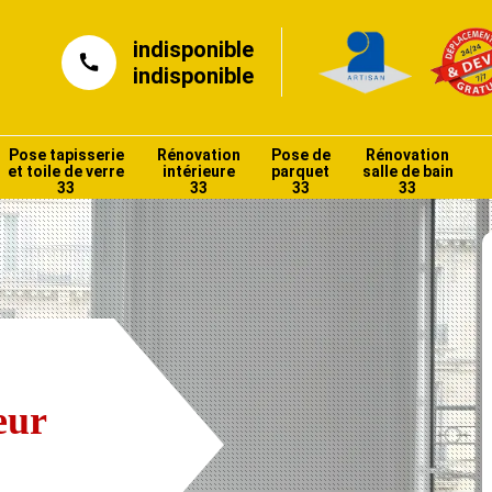
indisponible
indisponible
Pose tapisserie
Rénovation
Pose de
Rénovation
et toile de verre
intérieure
parquet
salle de bain
33
33
33
33
eur