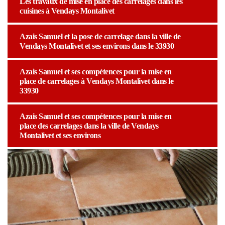
Les travaux de mise en place des carrelages dans les
cuisines à Vendays Montalivet
Azais Samuel et la pose de carrelage dans la ville de
Vendays Montalivet et ses environs dans le 33930
Azais Samuel et ses compétences pour la mise en
place de carrelages à Vendays Montalivet dans le
33930
Azais Samuel et ses compétences pour la mise en
place des carrelages dans la ville de Vendays
Montalivet et ses environs