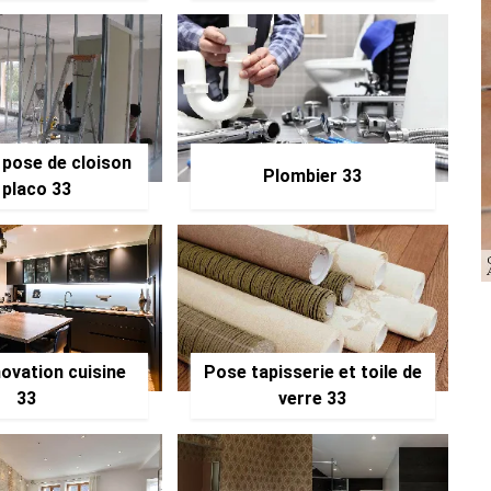
 pose de cloison
Plombier 33
 placo 33
ovation cuisine
Pose tapisserie et toile de
33
verre 33