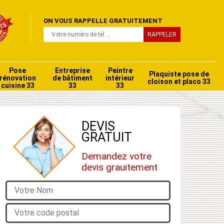
ON VOUS RAPPELLE GRATUITEMENT
Pose
Entreprise
Peintre
Plaquiste pose de
rénovation
de bâtiment
intérieur
cloison et placo 33
cuisine 33
33
33
DEVIS
GRATUIT
Demandez votre
devis grauitement