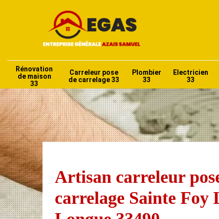
Rénovation
Carreleur pose
Plombier
Electricien
de maison
de carrelage 33
33
33
33
Artisan carreleur pos
carrelage Sainte Foy 
Longue 33490