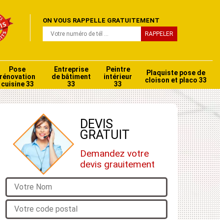
ON VOUS RAPPELLE GRATUITEMENT
Pose
Entreprise
Peintre
Plaquiste pose de
rénovation
de bâtiment
intérieur
cloison et placo 33
cuisine 33
33
33
DEVIS
GRATUIT
Demandez votre
devis grauitement