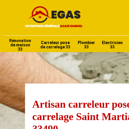
Rénovation
Carreleur pose
Plombier
Electricien
de maison
de carrelage 33
33
33
33
Artisan carreleur pos
carrelage Saint Marti
33490