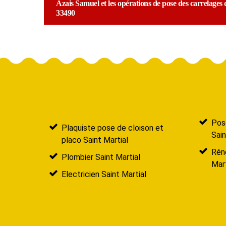
Azais Samuel et les opérations de pose des carrelages d
33490
Pose
Plaquiste pose de cloison et
Sain
placo Saint Martial
Réno
Plombier Saint Martial
Mart
Electricien Saint Martial