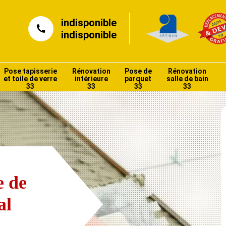
indisponible
indisponible
Pose tapisserie
Rénovation
Pose de
Rénovation
et toile de verre
intérieure
parquet
salle de bain
33
33
33
33
e de
al