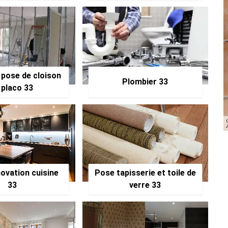
 pose de cloison
Plombier 33
 placo 33
ovation cuisine
Pose tapisserie et toile de
33
verre 33