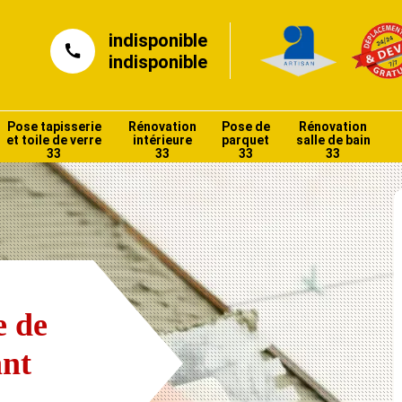
indisponible
indisponible
Pose tapisserie
Rénovation
Pose de
Rénovation
et toile de verre
intérieure
parquet
salle de bain
33
33
33
33
e de
ant