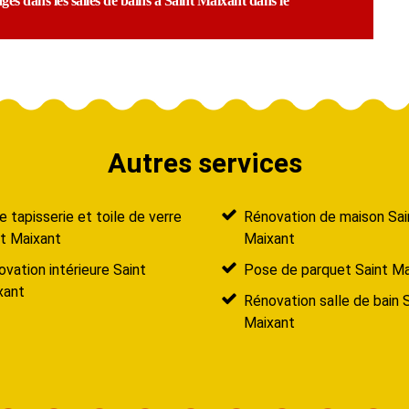
ges dans les salles de bains à Saint Maixant dans le
Autres services
 tapisserie et toile de verre
Rénovation de maison Sai
nt Maixant
Maixant
vation intérieure Saint
Pose de parquet Saint Ma
xant
Rénovation salle de bain 
Maixant