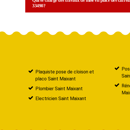
Qui se charge des travaux de mise en place des carrela
33490?
Pose
Plaquiste pose de cloison et
Sai
placo Saint Maixant
Réno
Plombier Saint Maixant
Mai
Electricien Saint Maixant