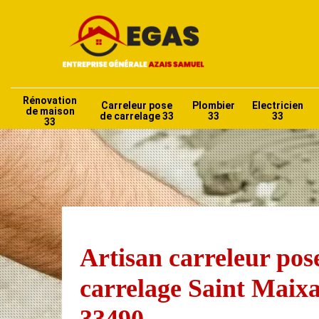
Rénovation
Carreleur pose
Plombier
Electricien
de maison
de carrelage 33
33
33
33
Artisan carreleur pos
carrelage Saint Maix
33490