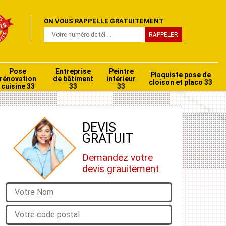
ON VOUS RAPPELLE GRATUITEMENT
Pose
Entreprise
Peintre
Plaquiste pose de
rénovation
de bâtiment
intérieur
cloison et placo 33
cuisine 33
33
33
DEVIS
GRATUIT
Demandez votre
devis grauitement