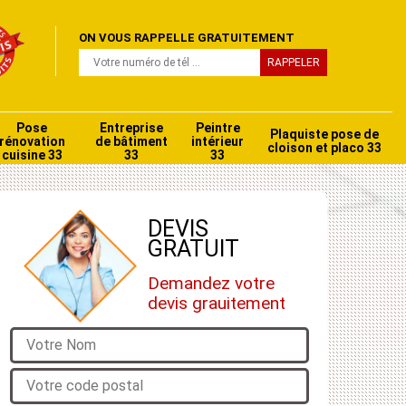
ON VOUS RAPPELLE GRATUITEMENT
Pose
Entreprise
Peintre
Plaquiste pose de
rénovation
de bâtiment
intérieur
cloison et placo 33
cuisine 33
33
33
DEVIS
GRATUIT
Demandez votre
devis grauitement