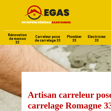
Rénovation
Carreleur pose
Plombier
Electricien
de maison
de carrelage 33
33
33
33
Artisan carreleur pos
carrelage Romagne 3