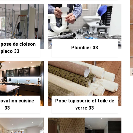
 pose de cloison
Plombier 33
 placo 33
ovation cuisine
Pose tapisserie et toile de
33
verre 33