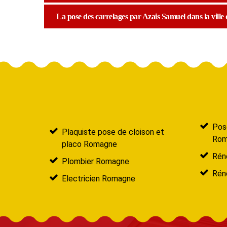
La pose des carrelages par Azais Samuel dans la ville
Pose
Plaquiste pose de cloison et
Rom
placo Romagne
Rén
Plombier Romagne
Rén
Electricien Romagne