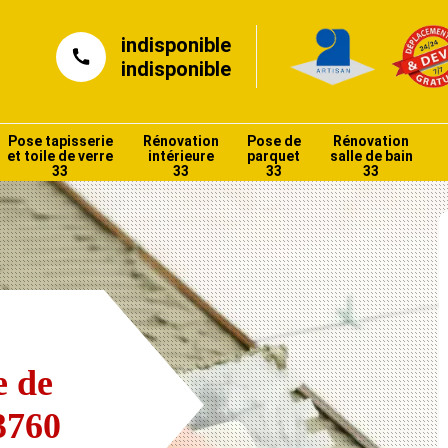
indisponible
indisponible
Pose tapisserie
Rénovation
Pose de
Rénovation
et toile de verre
intérieure
parquet
salle de bain
33
33
33
33
e de
3760