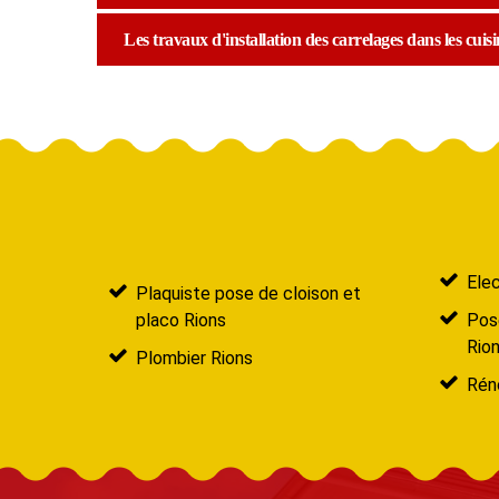
Les travaux d'installation des carrelages dans les cuisi
Elec
Plaquiste pose de cloison et
placo Rions
Pose
Rio
Plombier Rions
Réno