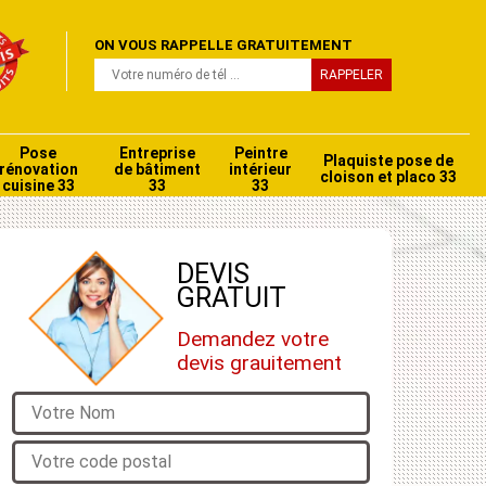
ON VOUS RAPPELLE GRATUITEMENT
Pose
Entreprise
Peintre
Plaquiste pose de
rénovation
de bâtiment
intérieur
cloison et placo 33
cuisine 33
33
33
DEVIS
GRATUIT
Demandez votre
devis grauitement