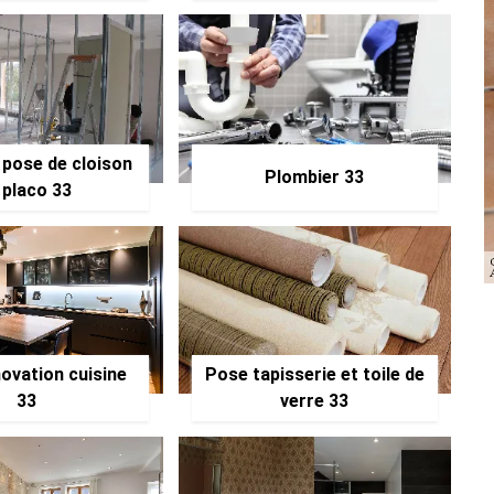
 pose de cloison
Plombier 33
 placo 33
ovation cuisine
Pose tapisserie et toile de
33
verre 33