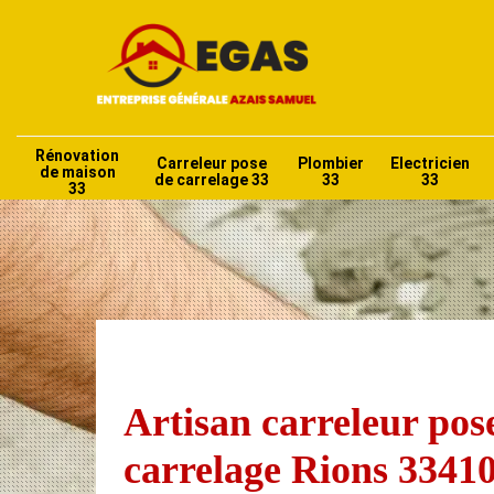
Rénovation
Carreleur pose
Plombier
Electricien
de maison
de carrelage 33
33
33
33
Artisan carreleur pos
carrelage Rions 3341