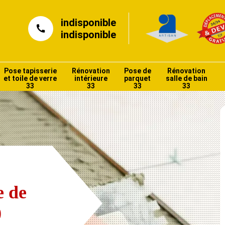
indisponible
indisponible
Pose tapisserie
Rénovation
Pose de
Rénovation
et toile de verre
intérieure
parquet
salle de bain
33
33
33
33
e de
0