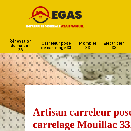
Rénovation
Carreleur pose
Plombier
Electricien
de maison
de carrelage 33
33
33
33
Artisan carreleur pos
carrelage Mouillac 3