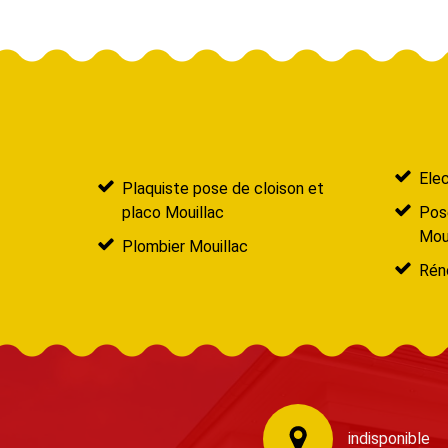
Elec
Plaquiste pose de cloison et
placo Mouillac
Pose
Moui
Plombier Mouillac
Réno
indisponible