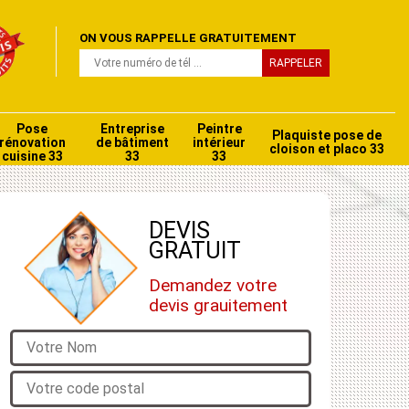
ON VOUS RAPPELLE GRATUITEMENT
Pose
Entreprise
Peintre
Plaquiste pose de
rénovation
de bâtiment
intérieur
cloison et placo 33
cuisine 33
33
33
DEVIS
GRATUIT
Demandez votre
devis grauitement