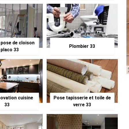
 pose de cloison
Plombier 33
 placo 33
ovation cuisine
Pose tapisserie et toile de
33
verre 33