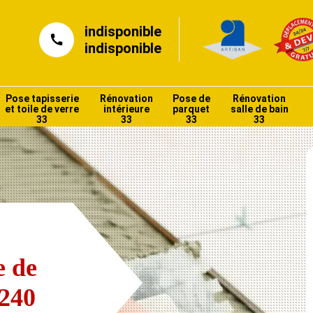
indisponible
indisponible
Pose tapisserie
Rénovation
Pose de
Rénovation
et toile de verre
intérieure
parquet
salle de bain
33
33
33
33
e de
3240