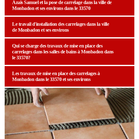
Azais Samuel et la pose de carrelage dans la ville de
Monbadon et ses environs dans le 33570
Le travail d'installation des carrelages dans la ville
de Monbadon et ses environs
Qui se charge des travaux de mise en place des
carrelages dans les salles de bains à Monbadon dans
le 33570?
Les travaux de mise en place des carrelages à
Monbadon dans le 33570 et ses environs