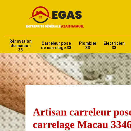
Rénovation
Carreleur pose
Plombier
Electricien
de maison
de carrelage 33
33
33
33
Artisan carreleur pos
carrelage Macau 334