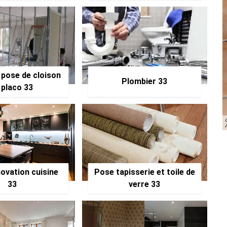
 pose de cloison
Plombier 33
 placo 33
ovation cuisine
Pose tapisserie et toile de
33
verre 33