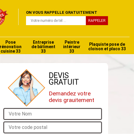
ON VOUS RAPPELLE GRATUITEMENT
Pose
Entreprise
Peintre
Plaquiste pose de
rénovation
de bâtiment
intérieur
cloison et placo 33
cuisine 33
33
33
DEVIS
GRATUIT
Demandez votre
devis grauitement