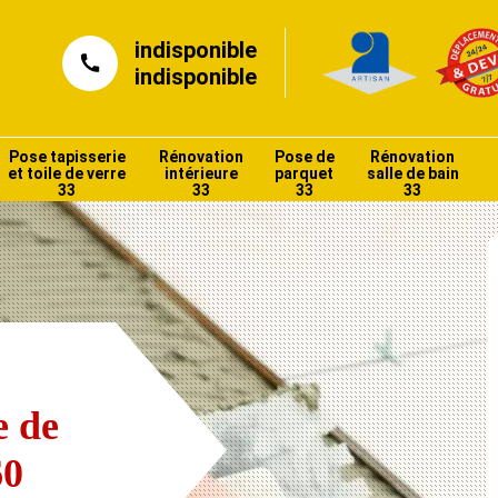
indisponible
indisponible
Pose tapisserie
Rénovation
Pose de
Rénovation
et toile de verre
intérieure
parquet
salle de bain
33
33
33
33
e de
60