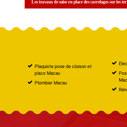
Les travaux de mise en place des carrelages sur les ter
Ele
Plaquiste pose de cloison et
placo Macau
Pose
Mac
Plombier Macau
Rén