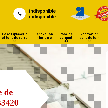
indisponible
indisponible
Pose tapisserie
Rénovation
Pose de
Rénovation
et toile de verre
intérieure
parquet
salle de bain
33
33
33
33
e de
33420