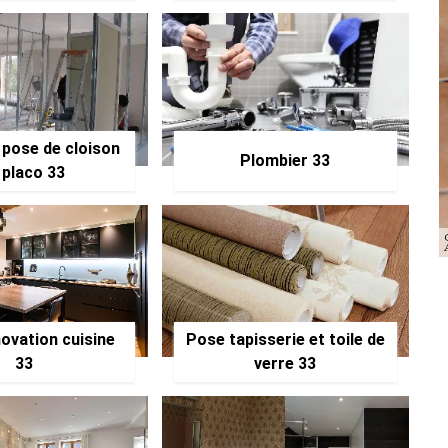
 pose de cloison
Plombier 33
 placo 33
ovation cuisine
Pose tapisserie et toile de
33
verre 33