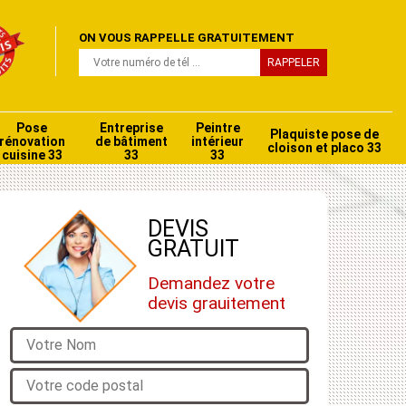
ON VOUS RAPPELLE GRATUITEMENT
Pose
Entreprise
Peintre
Plaquiste pose de
rénovation
de bâtiment
intérieur
cloison et placo 33
cuisine 33
33
33
DEVIS
GRATUIT
Demandez votre
devis grauitement