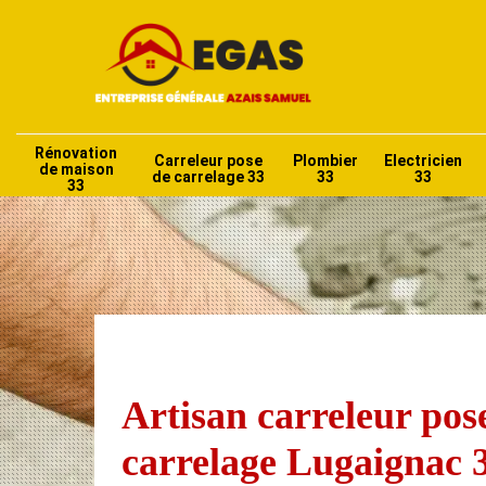
Rénovation
Carreleur pose
Plombier
Electricien
de maison
de carrelage 33
33
33
33
Artisan carreleur pos
carrelage Lugaignac 