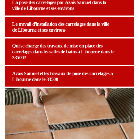
La pose des carrelages par Azais Samuel dans la
ville de Libourne et ses environs
Le travail d'installation des carrelages dans la ville
de Libourne et ses environs
Qui se charge des travaux de mise en place des
carrelages dans les salles de bains à Libourne dans le
33500?
Azais Samuel et les travaux de pose des carrelages à
Libourne dans le 33500