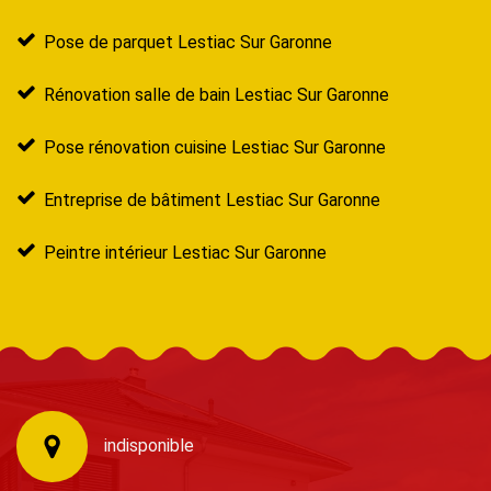
Pose de parquet Lestiac Sur Garonne
Rénovation salle de bain Lestiac Sur Garonne
Pose rénovation cuisine Lestiac Sur Garonne
Entreprise de bâtiment Lestiac Sur Garonne
Peintre intérieur Lestiac Sur Garonne
indisponible