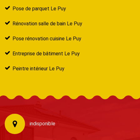
Pose de parquet Le Puy
Rénovation salle de bain Le Puy
Pose rénovation cuisine Le Puy
Entreprise de bâtiment Le Puy
Peintre intérieur Le Puy
indisponible