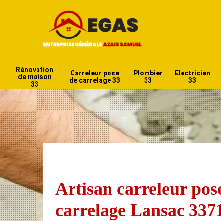
Rénovation
Carreleur pose
Plombier
Electricien
de maison
de carrelage 33
33
33
33
Artisan carreleur pos
carrelage Lansac 337