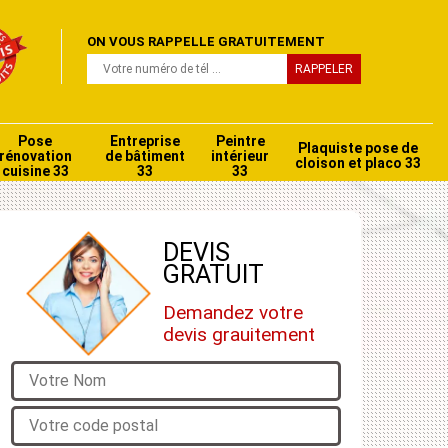
ON VOUS RAPPELLE GRATUITEMENT
Pose
Entreprise
Peintre
Plaquiste pose de
rénovation
de bâtiment
intérieur
cloison et placo 33
cuisine 33
33
33
DEVIS
GRATUIT
Demandez votre
devis grauitement