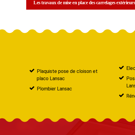
Les travaux de mise en place des carrelages extérieurs 
Elec
Plaquiste pose de cloison et
placo Lansac
Pose
Lan
Plombier Lansac
Réno