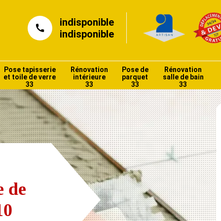
indisponible
indisponible
Pose tapisserie
Rénovation
Pose de
Rénovation
et toile de verre
intérieure
parquet
salle de bain
33
33
33
33
e de
10