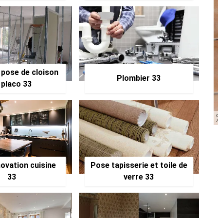
 pose de cloison
Plombier 33
 placo 33
ovation cuisine
Pose tapisserie et toile de
33
verre 33