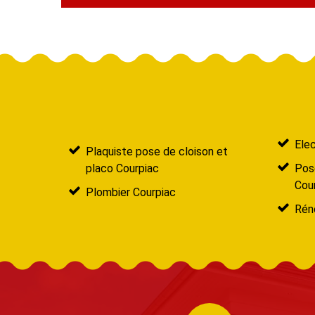
Elec
Plaquiste pose de cloison et
placo Courpiac
Pose
Cou
Plombier Courpiac
Réno