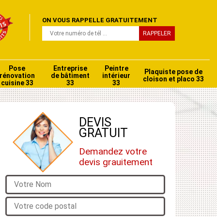
ON VOUS RAPPELLE GRATUITEMENT
Pose
Entreprise
Peintre
Plaquiste pose de
rénovation
de bâtiment
intérieur
cloison et placo 33
cuisine 33
33
33
DEVIS
GRATUIT
Demandez votre
devis grauitement