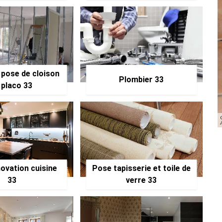
 pose de cloison
Plombier 33
 placo 33
ovation cuisine
Pose tapisserie et toile de
33
verre 33