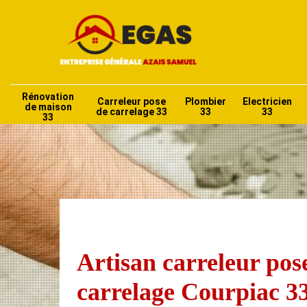
Rénovation
Carreleur pose
Plombier
Electricien
de maison
de carrelage 33
33
33
33
Artisan carreleur pos
carrelage Courpiac 3