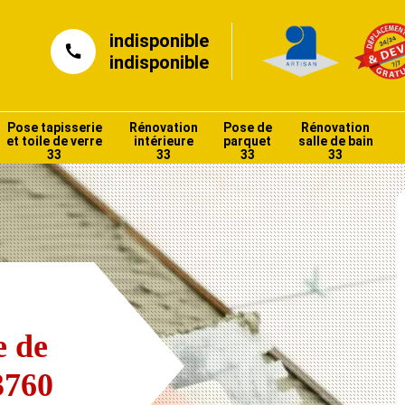
indisponible
indisponible
Pose tapisserie
Rénovation
Pose de
Rénovation
et toile de verre
intérieure
parquet
salle de bain
33
33
33
33
e de
3760