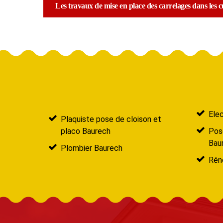
Les travaux de mise en place des carrelages dans les 
Elec
Plaquiste pose de cloison et
placo Baurech
Pose
Bau
Plombier Baurech
Réno