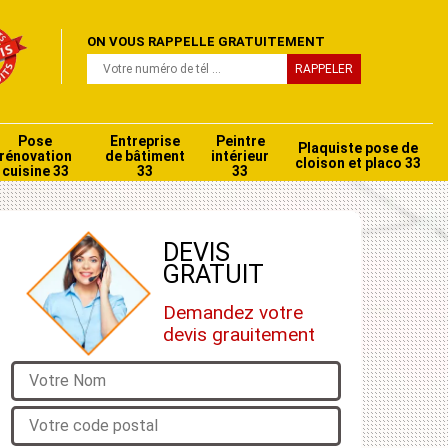
ON VOUS RAPPELLE GRATUITEMENT
Pose
Entreprise
Peintre
Plaquiste pose de
rénovation
de bâtiment
intérieur
cloison et placo 33
cuisine 33
33
33
DEVIS
GRATUIT
Demandez votre
devis grauitement