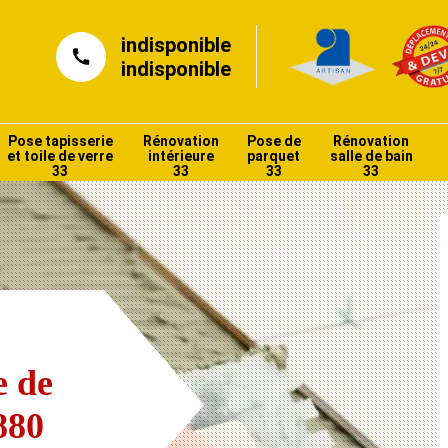
indisponible
indisponible
Pose tapisserie
Rénovation
Pose de
Rénovation
et toile de verre
intérieure
parquet
salle de bain
33
33
33
33
e de
880