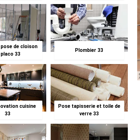
 pose de cloison
Plombier 33
 placo 33
ovation cuisine
Pose tapisserie et toile de
33
verre 33