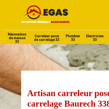
Rénovation
Carreleur pose
Plombier
Electricien
de maison
de carrelage 33
33
33
33
Artisan carreleur pos
carrelage Baurech 33